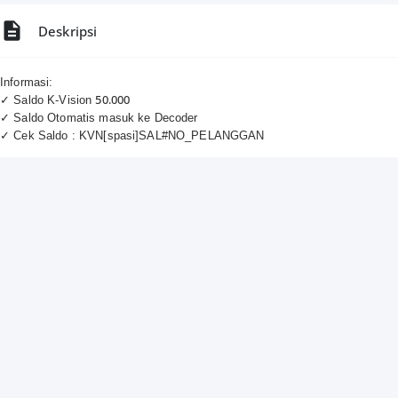
Deskripsi
Informasi:
50.000
✓ Saldo K-Vision
✓ Saldo Otomatis masuk ke Decoder
✓ Cek Saldo : KVN[spasi]SAL#NO_PELANGGAN