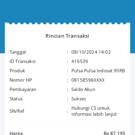
Rincian Transaksi
Tanggal
:
08/10/2024 14:02
ID Transaksi
:
410539
Produk
:
Pulsa Pulsa Indosat 90RB
Nomor HP
:
081585960XXX
Pembayaran
:
Saldo Akun
Status
:
Sukses
Hubungi CS untuk
SN/Ref
:
informasi lebih lanjut
Harga
Rp 87.195