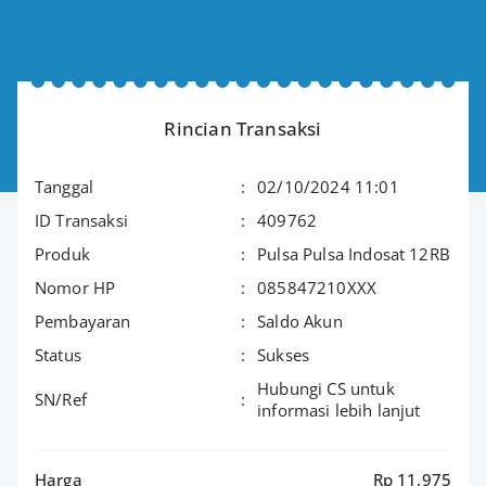
Rincian Transaksi
Tanggal
:
02/10/2024 11:01
ID Transaksi
:
409762
Produk
:
Pulsa Pulsa Indosat 12RB
Nomor HP
:
085847210XXX
Pembayaran
:
Saldo Akun
Status
:
Sukses
Hubungi CS untuk
SN/Ref
:
informasi lebih lanjut
Harga
Rp 11.975